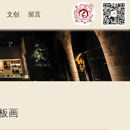
文创
留言
瓷板画