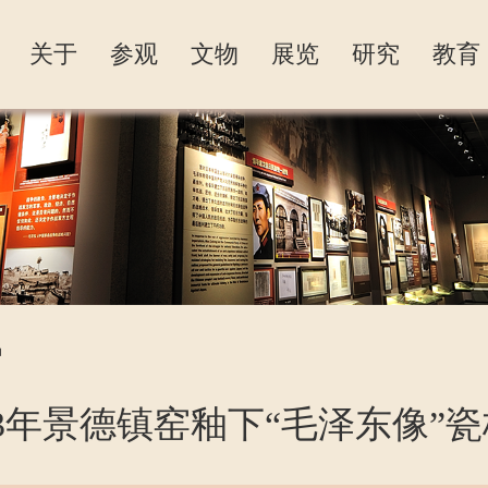
关于
参观
文物
展览
研究
教育
板
品
13年景德镇窑釉下“毛泽东像”